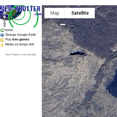
Map
Satellite
Home
Strange Google Earth
Play
free games
Météo en temps réél
Geo-Trotter is not Google.