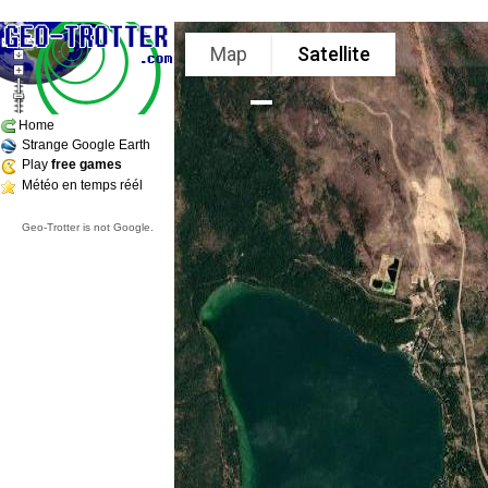
Map
Satellite
Home
Strange Google Earth
Play
free games
Météo en temps réél
Geo-Trotter is not Google.