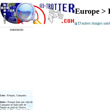
Europe > I
D'autres images sate
ANNONCES
Lieu :
Pompei, Campanie.
Infos :
Pompei était une ville de
Campanie en Italie près de
Naples au pied du Vésuve ,