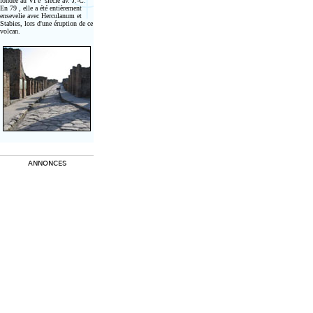
fondée au VI e siècle av. J.-C
.
En 79 , elle a été entièrement
ensevelie avec Herculanum et
Stabies, lors d'une éruption de ce
volcan.
ANNONCES