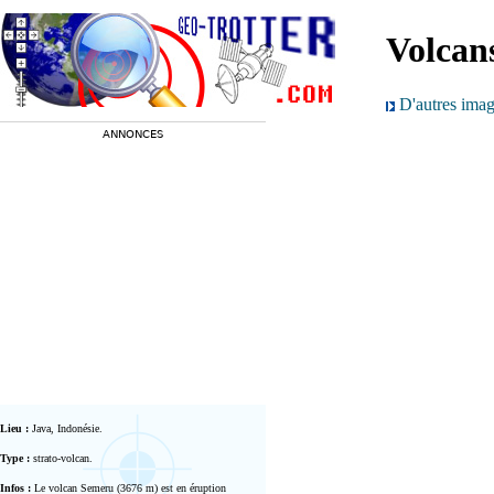
Volcan
D'autres image
ANNONCES
Lieu :
Java, Indonésie.
Type :
strato-volcan.
Infos :
Le volcan Semeru (3676 m) est en éruption