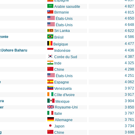
4 857
Espagne
4 827
Arabie saoudite
Birmanie
4 815
4 650
États-Unis
4 648
États-Unis
Sri Lanka
4 622
zonte
4 586
Brésil
4 477
Belgique
r/Johore Baharu
4 436
Indonésie
4 387
Corée du Sud
4 325
Inde
4 298
Chine
4 251
États-Unis
e
4 062
Espagne
3 972
Venezuela
3 917
Côte d'Ivoire
ara
3 904
Mexique
er
Royaume-Uni
3 850
3 797
Italie
3 761
Allemagne
3 734
Japon
g
3 698
Chine