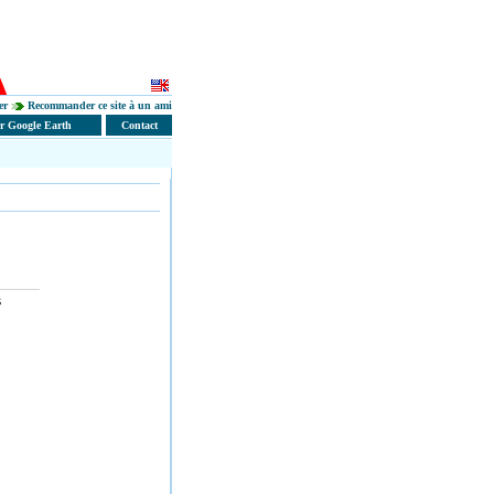
er
Recommander ce site à un ami
er Google Earth
Contact
S