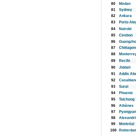
80
Medan
81
Sydney
82
Ankara
83
Porto Ale
84
Nairobi
85
Cirebon
86
Guangzh
87
Chittagon
88
Monterre
89
Recife
90
Jiddah
91
Addis Ab
92
Casablan
93
Surat
94
Phoenix
95
Taichung
96
Athènes
97
Pyongya
98
Alexandri
99
Montréal
100
Rotterda