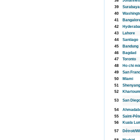
38
Johannes
39
Surabaya
40
Washingt
41
Bangalor
42
Hyderaba
43
Lahore
44
Santiago
45
Bandung
46
Bagdad
47
Toronto
48
Ho chi mi
49
San Fran
50
Miami
51
Shenyan
52
Khartou
53
San Diego
54
Ahmadab
55
Saint-Pét
56
Kuala Lu
57
Détroit/W