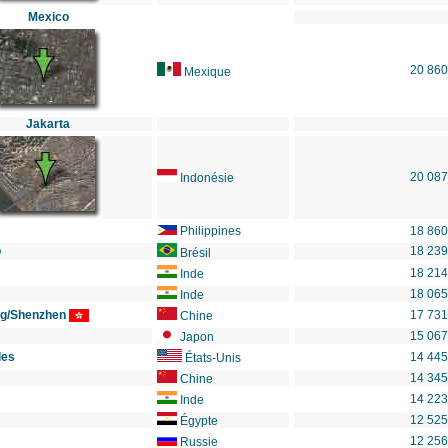
Mexico
20 860
Mexique
Jakarta
20 087
Indonésie
Philippines
18 860
o
18 239
Brésil
18 214
Inde
18 065
Inde
g/Shenzhen
17 731
Chine
15 067
Japon
les
14 445
États-Unis
14 345
Chine
14 223
Inde
12 525
Égypte
12 256
Russie