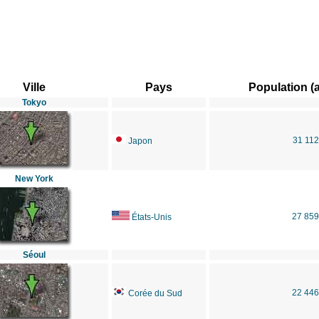
Ville
Pays
Population (
Tokyo
31 112
Japon
New York
27 859
États-Unis
Séoul
22 446
Corée du Sud