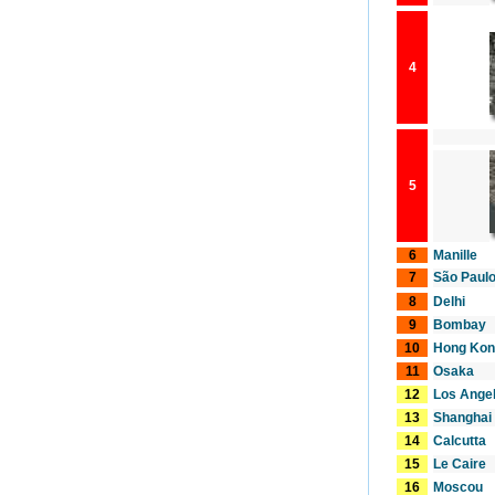
4
5
6
Manille
7
São Paul
8
Delhi
9
Bombay
10
Hong Kon
11
Osaka
12
Los Ange
13
Shanghai
14
Calcutta
15
Le Caire
16
Moscou