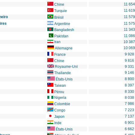
11 654
Chine
11 619
Turquie
neiro
11 579
Brésil
ires
11 575
Argentine
11 343
Bangladesh
11 086
Pakistan
Iran
10 387
10 069
Allemagne
9 928
France
9 816
Chine
Royaume-Uni
9 331
9 146
Thaïlande
8 800
États-Unis
8 397
Taiwan
8 330
Pérou
Nigeria
8 038
7 986
Colombie
7 223
Congo
7 137
Japon
6 901
Inde
6 662
États-Unis