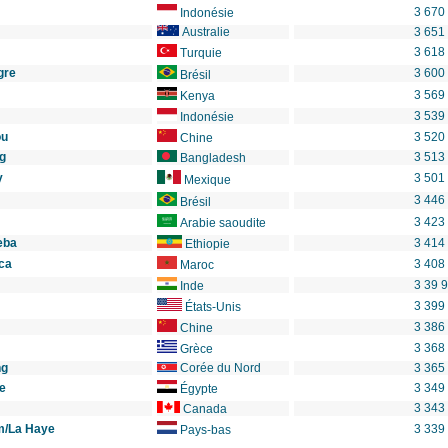
3 670
Indonésie
Australie
3 651
3 618
Turquie
gre
3 600
Brésil
3 569
Kenya
3 539
Indonésie
ou
3 520
Chine
g
3 513
Bangladesh
y
3 501
Mexique
3 446
Brésil
3 423
Arabie saoudite
eba
3 414
Ethiopie
ca
3 408
Maroc
3 39 
Inde
3 399
États-Unis
3 386
Chine
3 368
Grèce
ng
Corée du Nord
3 365
e
3 349
Égypte
3 343
Canada
m/La Haye
3 339
Pays-bas