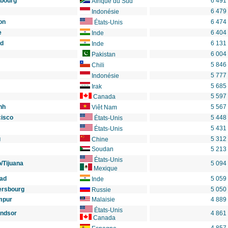
bourg
6 491
Afrique du Sud
6 479
Indonésie
on
6 474
États-Unis
e
6 404
Inde
d
6 131
Inde
6 004
Pakistan
5 846
Chili
5 777
Indonésie
5 685
Irak
5 597
Canada
nh
5 567
Viêt Nam
cisco
5 448
États-Unis
5 431
États-Unis
g
5 312
Chine
m
Soudan
5 213
États-Unis
/Tijuana
5 094
Mexique
ad
5 059
Inde
ersbourg
5 050
Russie
mpur
Malaisie
4 889
États-Unis
indsor
4 861
Canada