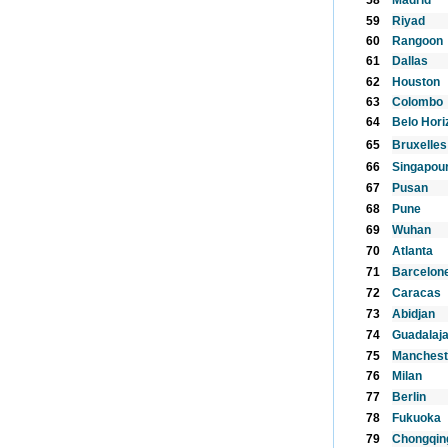
58
Madrid
59
Riyad
60
Rangoon
61
Dallas
62
Houston
63
Colombo
64
Belo Hori
65
Bruxelles
66
Singapou
67
Pusan
68
Pune
69
Wuhan
70
Atlanta
71
Barcelon
72
Caracas
73
Abidjan
74
Guadalaj
75
Manchest
76
Milan
77
Berlin
78
Fukuoka
79
Chongqin