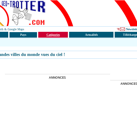
Earth & Google Maps
Newslett
Pays
Catégories
Actualités
Télécharg
andes villes du monde vues du ciel !
ANNONCES
ANNONCE