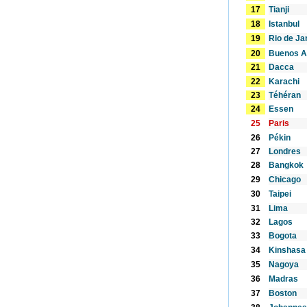
17
Tianji
18
Istanbul
19
Rio de Ja
20
Buenos A
21
Dacca
22
Karachi
23
Téhéran
24
Essen
25
Paris
26
Pékin
27
Londres
28
Bangkok
29
Chicago
30
Taipei
31
Lima
32
Lagos
33
Bogota
34
Kinshasa
35
Nagoya
36
Madras
37
Boston