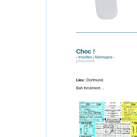
Choc !
-
Insolites
Allemagne
|
-
[25
/04/2008]
Lieu :
Dortmund.
Bah forcément ...