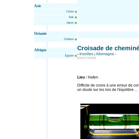
Asie
Chine
Irak
Japon
Océanie
Océanie
Croisade de chemin
Afrique
-
Insolites
Allemagne
|
-
Egypte
[04
/07/2008]
Lieu :
Hafen.
Difficile de croire à une erreur de c
un doute sur les lois de l'équilibre ...