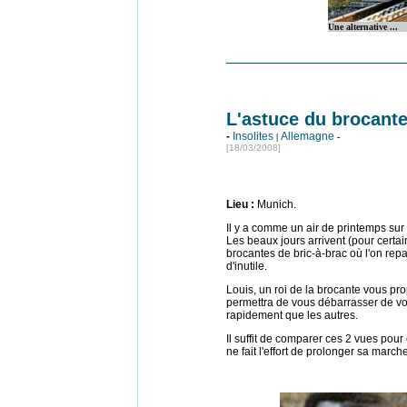
Une alternative ...
L'astuce du brocant
-
Insolites
Allemagne
|
-
[18/03/2008]
Lieu
:
Munich.
Il y a comme un air de printemps sur
Les beaux jours arrivent (pour certai
brocantes de bric-à-brac où l'on re
d'inutile.
Louis, un roi de la brocante vous p
permettra de vous débarrasser de vos
rapidement que les autres.
Il suffit de comparer ces 2 vues po
ne fait l'effort de prolonger sa march