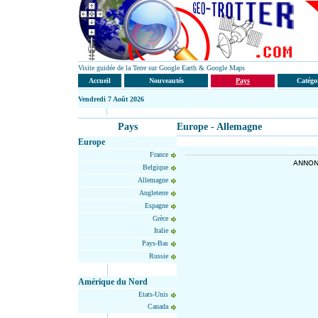
Visite guidée de la Terre sur Google Earth & Google Maps
Accueil
Nouveautés
Pays
Catégo
Vendredi
7 Août 2026
Pays
Europe - Allemagne
Europe
France
ANNON
Belgique
Allemagne
Angleterre
Espagne
Grèce
Italie
Pays-Bas
Russie
Amérique du Nord
Etats-Unis
Canada