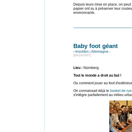
Depuis leurs mise en place, on peut
papier ont su à préserver leur coule
environnants.
Baby foot géant
-
Insolites
Allemagne
|
-
[09/10/2007]
Lieu
:
Nürnberg.
Tout le monde a droit au but !
Ou comment jouer au foot d'extérieur l
On connaissait déjà le
basket de rue
s'intègre parfaitement au milieu urba