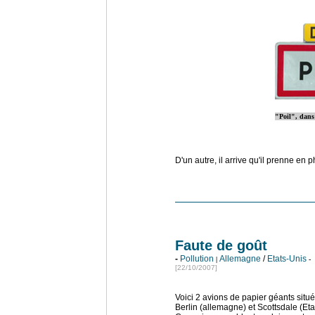
"Poil", dans 
D'un autre, il arrive qu'il prenne en 
Faute de goût
-
Pollution
Allemagne
/
Etats-Unis
|
-
[22/10/2007]
Voici 2 avions de papier géants situ
Berlin (allemagne) et Scottsdale (Eta