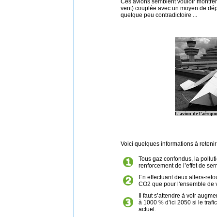
Ces avions semblent vouloir montrer
vent) couplée avec un moyen de dép
quelque peu contradictoire ...
L'avion de l'aéropor
Voici quelques informations à retenir
Tous gaz confondus, la pollut
renforcement de l’effet de se
En effectuant deux allers-ret
CO2 que pour l'ensemble de v
Il faut s’attendre à voir augm
à 1000 % d’ici 2050 si le traf
actuel.