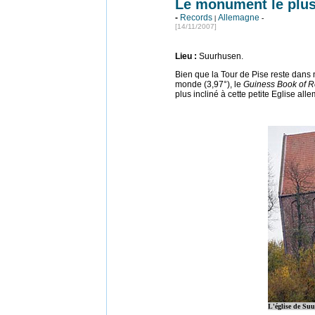
Le monument le plu
-
Records
Allemagne
|
-
[14/11/2007]
Lieu
:
Suurhusen.
Bien que la Tour de Pise reste dans 
monde (3,97°), le
Guiness Book of R
plus incliné à cette petite Eglise all
L'église de Su