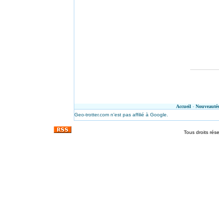
Accueil
-
Nouveauté
Geo-trotter.com n'est pas affilié à Google.
Tous droits rés