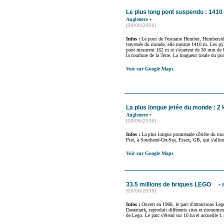
Le plus long pont suspendu : 1410
-
Angleterre
[09/06/2006]
Infos :
Le pont de l'estuaire Humber, Humbersid
traversée du monde, elle mesure 1410 m. Les pyl
pont mesurent 162 m et s'écartent de 36 mm de l
la courbure de la Terre. La longueur totale du po
Voir sur Google Maps
La plus longue jetée du monde : 2 
-
Angleterre
[09/06/2006]
Infos :
La plus longue promenade côtière du mon
Pier, à Southend-On-Sea, Essex, GB, qui s'allon
Voir sur Google Maps
33.5 millions de briques LEGO
-
[09/06/2006]
Infos :
Ouvert en 1968, le parc d'attractions Leg
Danemark, reproduit différents sites et monument
de Lego. Le parc s'étend sur 10 ha et accueille 1 