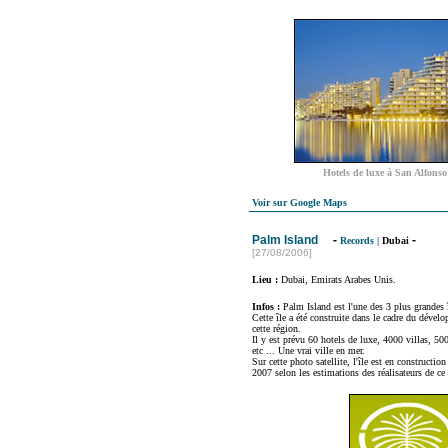
Hotels de luxe à San Alfonso
Voir sur Google Maps
Palm Island
-
-
Records
|
Dubai
[27/08/2006]
Lieu :
Dubai, Emirats Arabes Unis.
Infos :
Palm Island est l'une des 3 plus grandes î
Cette île a été construite dans le cadre du déve
cette région.
Il y est prévu 60 hotels de luxe, 4000 villas, 50
etc ... Une vrai ville en mer.
Sur cette photo satellite, l'île est en construction
2007 selon les estimations des réalisateurs de ce 