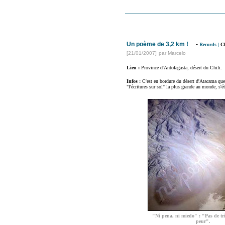
Un poème de 3,2 km !
-
Records
|
Ch
[21/01/2007]
par Marcelo
Lieu :
Province d'Antofagasta, désert du Chili
.
Infos :
C'est en bordure du désert d'Atacama que
"l'écritures sur sol" la plus grande au monde, s'
"Ni pena, ni miedo" : "Pas de tri
peur".