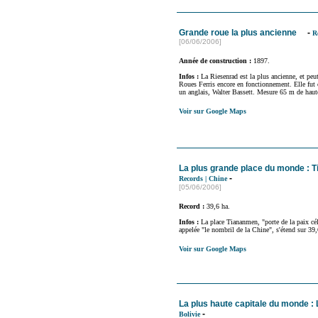
Grande roue la plus ancienne
-
R
[06/06/2006]
Année de construction :
1897.
Infos :
La Riesenrad est la plus ancienne, et peut
Roues Ferris encore en fonctionnement. Elle fut 
un anglais, Walter Bassett. Mesure 65 m de haut
Voir sur Google Maps
La plus grande place du monde :
-
Records
|
Chine
[05/06/2006]
Record :
39,6 ha.
Infos :
La place Tiananmen, "porte de la paix cél
appelée "le nombril de la Chine", s'étend sur 39,
Voir sur Google Maps
La plus haute capitale du monde :
-
Bolivie