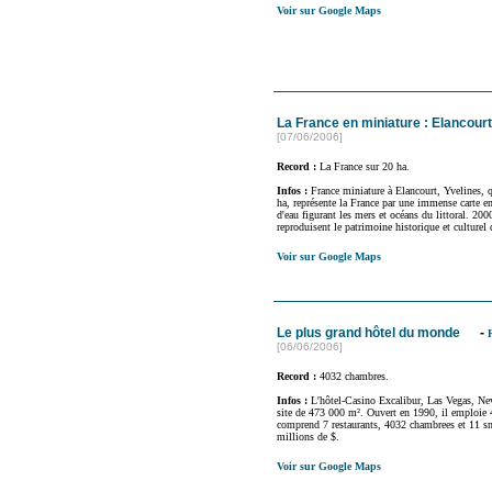
Voir sur Google Maps
La France en miniature : Elancour
[07/06/2006]
Record :
La France sur 20 ha.
Infos :
France miniature à Elancourt, Yvelines, q
ha, représente la France par une immense carte en
d'eau figurant les mers et océans du littoral. 200
reproduisent le patrimoine historique et culturel 
Voir sur Google Maps
Le plus grand hôtel du monde
-
[06/06/2006]
Record :
4032 chambres.
Infos :
L'hôtel-Casino Excalibur, Las Vegas, Nev
site de 473 000 m². Ouvert en 1990, il emploie 
comprend 7 restaurants, 4032 chambrees et 11 sn
millions de $.
Voir sur Google Maps