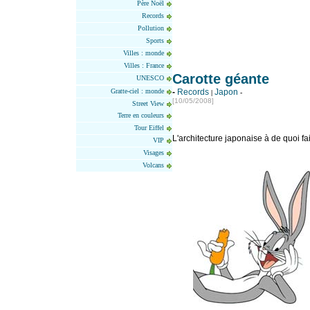
Père Noël
Records
Pollution
Sports
Villes : monde
Villes : France
Carotte géante
UNESCO
Gratte-ciel : monde
-
Records
Japon
|
-
[10
/05
/2008]
Street View
Terre en couleurs
Tour Eiffel
L'architecture japonaise à de quoi fai
VIP
Visages
Volcans