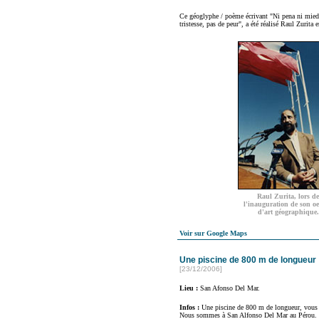
Ce géoglyphe / poème écrivant "Ni pena ni miedi
tristesse, pas de peur", a été réalisé Raul Zurita 
Raul Zurita, lors de
l'inauguration de son o
d'art géographique.
Voir sur Google Maps
Une piscine de 800 m de longueur
[23/12/2006]
Lieu :
San Afonso Del Mar.
Infos :
Une piscine de 800 m de longueur, vous 
Nous sommes à San Alfonso Del Mar au Pérou.