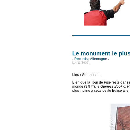
Le monument le plu
-
Records
Allemagne
|
-
[14/11/2007]
Lieu
:
Suurhusen.
Bien que la Tour de Pise reste dans 
monde (3,97°), le
Guiness Book of R
plus incliné à cette petite Eglise all