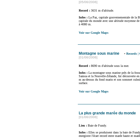
[05/06/2006]
Record :
3631 m d'altitude.
Infos :
La Paz, capitale gouvernementale de la Bo
capitale du monde avec une altitude moyenne de
à 4080 m.
Voir sur Google Maps
Montagne sous marine
-
Records
|
[01/06/2006]
Record :
8690 m d'altitude sous la mer.
Infos :
La montagne sous marine près de la fosse 
Samoa et la Nouvelle-Zélande, fut découverte en 
m au-dessus du fond marin et son sommet culmi
surface.
Voir sur Google Maps
La plus grande marée du monde
[01/06/2006]
Lieu :
Baie de Fundy.
Infos :
Elles se produisent dans la baie de Fund
enregistre l'écart record entre marée haute et mar