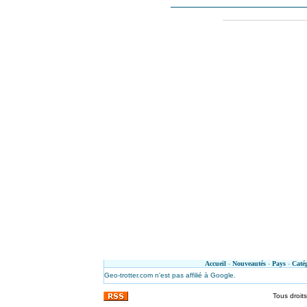
Accueil
-
Nouveautés
-
Pays
-
Catég
Geo-trotter.com n'est pas affilié à Google.
Tous droit