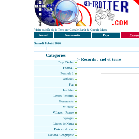
Visite guidée de la Terre sur Google Earth & Google Maps
Accueil
Nouveautés
Pays
Catégo
Samedi
8 Août 2026
Catégories
> Records : ciel et terre
Crop Circles
Football
Formule 1
Fantômes
Feu
Insolites
Lettres / chiffres
Monuments
Militaire
Villages : France
Paysages
Lignes de Nazca
Paris vu du ciel
National Geographic