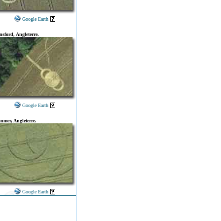
Google Earth
nsford, Angleterre.
Google Earth
anmer, Angleterre.
Google Earth