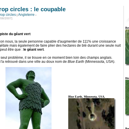
rop circles : le coupable
rop circles
Angleterre
|
-
/08/2007]
Br
piste du géant vert
lon nous, la seule personne capable d'augmenter de 111% une croissance
étale mais également de faire plier des hectares de blé durant une seule nuit
peut être que :
le géant vert
.
seul problème, il se trouve en ce moment bien loin des champs anglais.
l'a retrouvé dans une ville au doux nom de
Blue Earth
(Minnessota, USA).
He
Blue Earth, Minnesota, USA.
Be