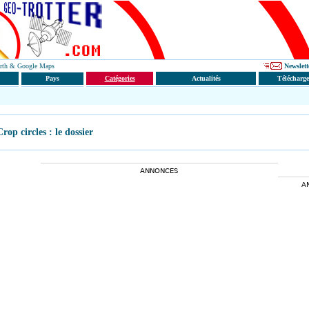
Earth & Google Maps
Newslett
Pays
Catégories
Actualités
Télécharg
rop circles : le dossier
ANNONCES
A