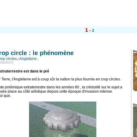
1
-
2
rop circle : le phénomène
Dar
rop circles
Angleterre
|
-
/08/2007]
xtraterrestre est dans le pré
 Terre, l'Angleterre est à coup sûr la nation la plus fournie en crop circles.
te polémique extraterrestre dans les années 80 , la crédulité sur le sujet a
ssée place au côté artistique depuis cette époque d'invasion intense.
oi que.
Da