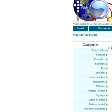
Visite guidée de la Terre sur Google 
Accueil
Nouveautés
Vendredi
7 Ao�t 2026
Catégories
> C
Crop Circles
Football
Formule 1
Fantômes
Feu
Insolites
Lettres / chiffres
Monuments
Militaire
Villages : France
Paysages
Lignes de Nazca
Paris vu du ciel
National Geographic