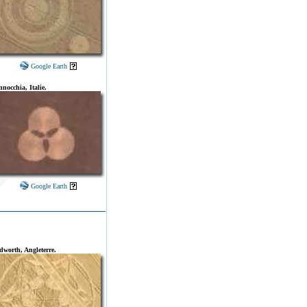
Google Earth
nocchia, Italie.
Google Earth
dworth, Angleterre.