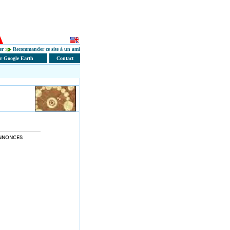
er
Recommander ce site à un ami
er Google Earth
Contact
NNONCES