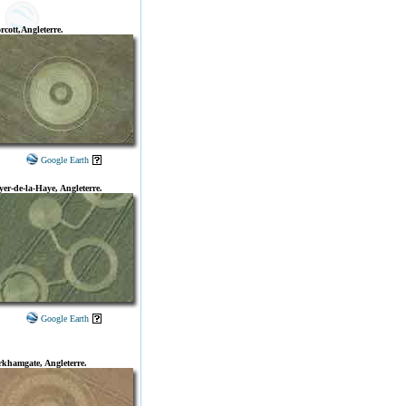
rcott,Angleterre.
Google Earth
yer-de-la-Haye, Angleterre.
Google Earth
rkhamgate, Angleterre.