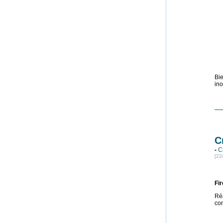
Bie
ino
C
-
C
[22
Fir
Réa
co