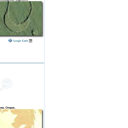
Google Earth
lem, Oregon.