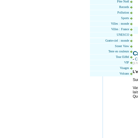
Père Noël
Records
Pollution
Sports
Villes : monde
Villes : France
UNESCO
Gratte-ciel : monde
Street View
Terre en couleurs
C
Tour Eiffel
-
C
VIP
[17
Visages
L'e
Volcans
Sur
Vas
lai
Qu