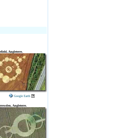
field, Angleterre.
Google Earth
rrowden, Angleterre.