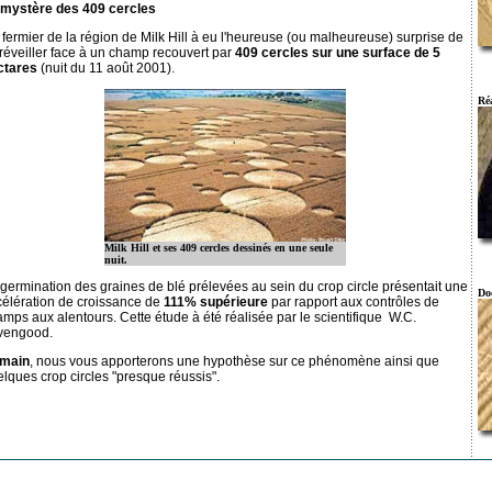
 mystère des 409 cercles
fermier de la région de Milk Hill à eu l'heureuse (ou malheureuse) surprise de
réveiller face à un champ recouvert par
409 cercles sur une surface de 5
ctares
(nuit du 11 août 2001).
Ré
Milk Hill et ses 409 cercles dessinés en une seule
nuit.
germination des graines de blé prélevées au sein du crop circle présentait une
Do
célération de croissance de
111% supérieure
par rapport aux contrôles de
mps aux alentours. Cette étude à été réalisée par le scientifique W.C.
vengood.
main
, nous vous apporterons une hypothèse sur ce phénomène ainsi que
lques crop circles "presque réussis".