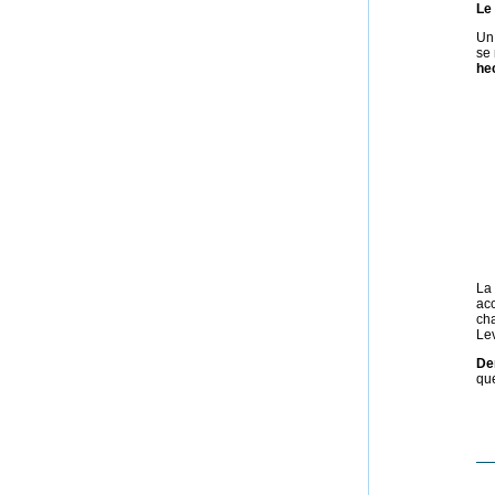
Le
Un 
se 
he
La 
ac
cha
Le
De
que