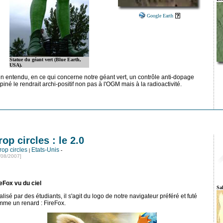
Google Earth
Statue du géant vert (Blue Earth,
USA).
n entendu, en ce qui concerne notre géant vert, un contrôle anti-dopage
piné le rendrait archi-positif non pas à l'OGM mais à la radioactivité.
rop circles : le 2.0
rop circles
Etats-Unis
|
-
/08/2007]
eFox vu du ciel
Sa
lisé par des étudiants, il s'agit du logo de notre navigateur préféré et futé
mme un renard : FireFox.