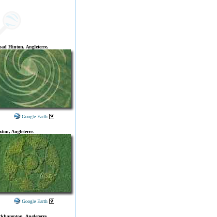
oad Hinton, Angleterre.
Google Earth
xton, Angleterre.
Google Earth
ckhampton, Angleterre.