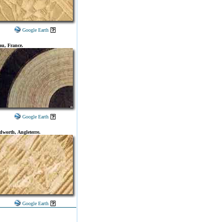
Google Earth
au, France.
Google Earth
dworth, Angleterre.
Google Earth