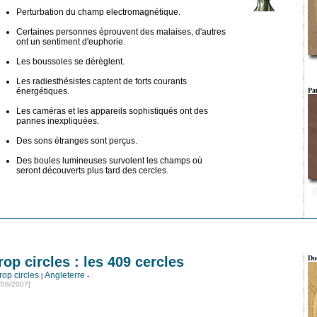
Perturbation du champ electromagnétique.
Certaines personnes éprouvent des malaises, d'autres
ont un sentiment d'euphorie.
Les boussoles se dérèglent.
Les radiesthésistes captent de forts courants
énergétiques.
Pan
Les caméras et les appareils sophistiqués ont des
pannes inexpliquées.
Des sons étranges sont perçus.
Des boules lumineuses survolent les champs où
seront découverts plus tard des cercles.
rop circles : les 409 cercles
Do
rop circles
Angleterre
|
-
/08/2007]