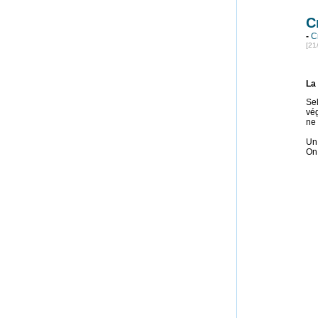
C
-
C
[21
La 
Se
vég
ne 
Un 
On 