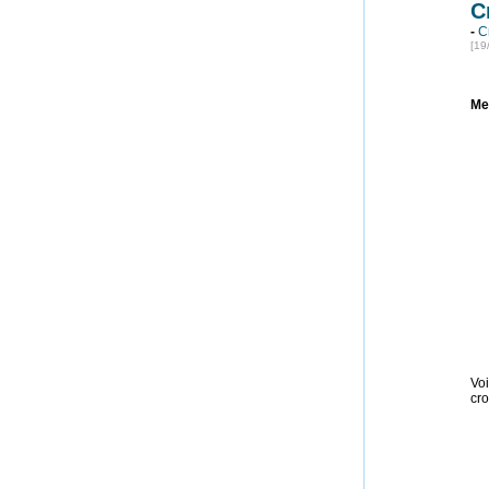
C
-
C
[19
Me
Voi
cro