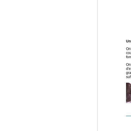
Un 
On
co
for
On
d'e
gra
suf