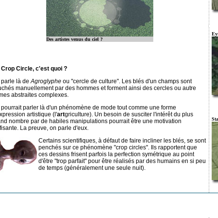
Ey
Des artistes venus du ciel ?
Crop Circle, c'est quoi ?
 parle là de
Agroglyphe
ou "cercle de culture". Les blés d'un champs sont
uchés manuellement par des hommes et forment ainsi des cercles ou autre
mes abstraites complexes.
 pourrait parler là d'un phénomène de mode tout comme une forme
xpression artistique (l'
art
griculture). Un besoin de susciter l'intérêt du plus
St
nd nombre par de habiles manipulations pourrait être une motivation
fisante. La preuve, on parle d'eux.
Certains scientifiques, à défaut de faire incliner les blés, se sont
penchés sur ce phénomène "crop circles". Ils rapportent que
ces dessins frisent parfois la perfection symétrique au point
d'être "trop parfait" pour être réalisés par des humains en si peu
de temps (généralement une seule nuit).