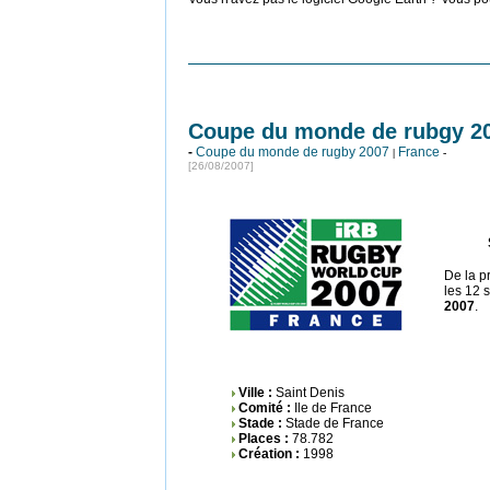
Coupe du monde de rubgy 200
-
Coupe du monde de rugby 2007
France
|
-
[26/08/2007]
De la p
les 12 
2007
.
Ville :
Saint Denis
Comité :
Ile de France
Stade :
Stade de France
Places :
78.782
Création :
1998