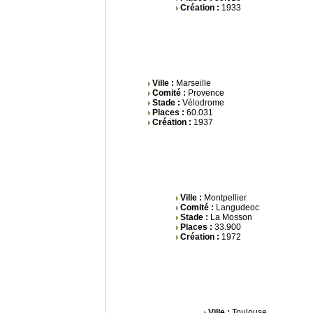
Création :
1933
Ville :
Marseille
Comité :
Provence
Stade :
Vélodrome
Places :
60.031
Création :
1937
Ville :
Montpellier
Comité :
Langudeoc
Stade :
La Mosson
Places :
33.900
Création :
1972
Ville :
Toulouse