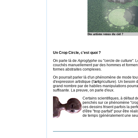
Des artistes venus du ciel ?
Un Crop Circle, c'est quoi ?
On parle là de
Agroglyphe
ou "cercle de culture". 
couchés manuellement par des hommes et forment 
formes abstraites complexes.
On pourrait parler là d'un phénomène de mode to
d'expression artistique (l'
art
griculture). Un besoin d
grand nombre par de habiles manipulations pourrai
suffisante. La preuve, on parle d'eux.
Certains scientifiques, à défaut de
penchés sur ce phénomène "crop c
ces dessins frisent parfois la per
d'être "trop parfait" pour être ré
de temps (généralement une seul