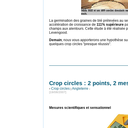
Milk Hill et ses 409 cercles dessinés e
nuit.
La germination des graines de blé prélevées au sei
accélération de croissance de
111% supérieure
pa
champs aux alentours. Cette étude à été réalisée p
Levengood.
Demain
, nous vous apporterons une hypothèse s
quelques crop circles "presque réussis".
Crop circles : 2 points, 2 me
-
Crop circles
Angleterre
|
-
[19/08/2007]
Mesures scientifiques et sensationnel