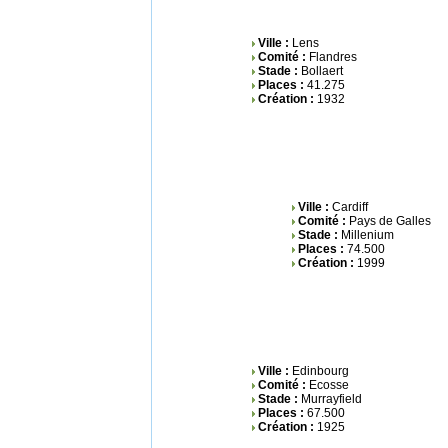
Ville :
Lens
Comité :
Flandres
Stade :
Bollaert
Places :
41.275
Création :
1932
Ville :
Cardiff
Comité :
Pays de Galles
Stade :
Millenium
Places :
74.500
Création :
1999
Ville :
Edinbourg
Comité :
Ecosse
Stade :
Murrayfield
Places :
67.500
Création :
1925