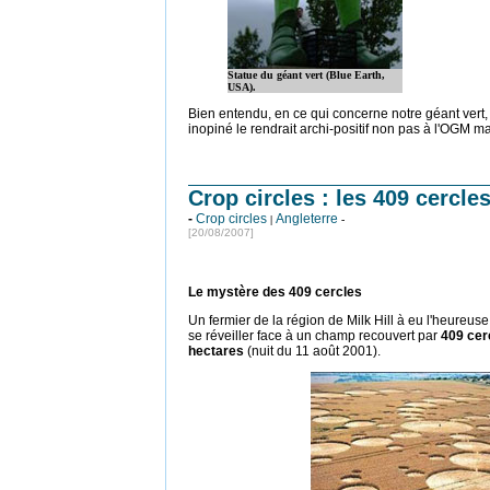
Statue du géant vert (Blue Earth,
USA).
Bien entendu, en ce qui concerne notre géant vert,
inopiné le rendrait archi-positif non pas à l'OGM mai
Crop circles : les 409 cercle
-
Crop circles
Angleterre
|
-
[20/08/2007]
Le mystère des 409 cercles
Un fermier de la région de Milk Hill à eu l'heureu
se réveiller face à un champ recouvert par
409 cer
hectares
(nuit du 11 août 2001).