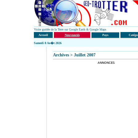
Visite guidée de la Terre sur Google Earth & Google Maps
Accueil
Nouveautés
Pays
Catégo
Samedi
8 Ao�t 2026
Archives
> Juillet 2007
ANNONCES