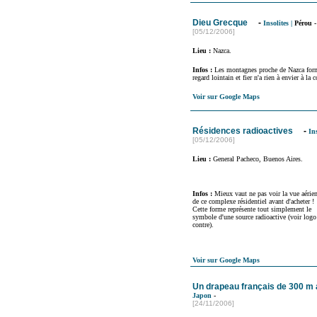
Dieu Grecque
-
Insolites
|
Pérou
-
[05/12/2006]
Lieu :
Nazca.
Infos :
Les montagnes proche de Nazca form
regard lointain et fier n'a rien à envier à la 
Voir sur Google Maps
Résidences radioactives
-
Ins
[05/12/2006]
Lieu :
General Pacheco, Buenos Aires.
Infos :
Mieux vaut ne pas voir la vue aérie
de ce complexe résidentiel avant d'acheter !
Cette forme représente tout simplement le
symbole d'une source radioactive (voir logo 
contre).
Voir sur Google Maps
Un drapeau français de 300 m
Japon
-
[24/11/2006]