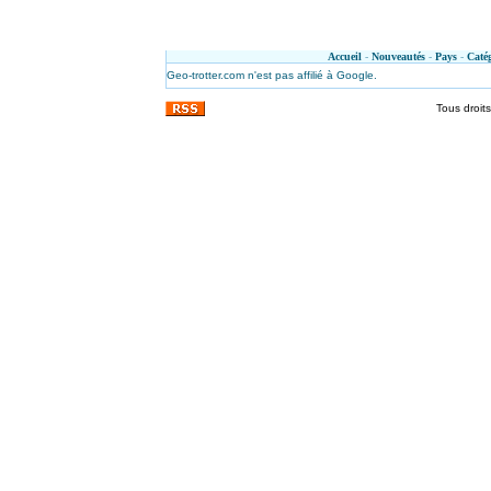
Accueil
-
Nouveautés
-
Pays
-
Catég
Geo-trotter.com n'est pas affilié à Google.
Tous droit