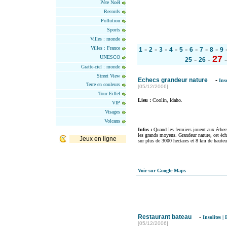
Père Noël
Records
Pollution
Sports
Villes : monde
-
-
-
-
-
-
-
-
Villes : France
1
2
3
4
5
6
7
8
9
27
UNESCO
-
-
25
26
Gratte-ciel : monde
Street View
Echecs grandeur nature
-
Inso
Terre en couleurs
[05/12/2006]
Tour Eiffel
Lieu :
Coolin, Idaho.
VIP
Visages
Volcans
Infos :
Quand les fermiers jouent aux échec
les grands moyens. Grandeur nature, cet éch
Jeux en ligne
sur plus de 3000 hectares et 8 km de hauteu
Voir sur Google Maps
Restaurant bateau
-
Insolites
|
[05/12/2006]