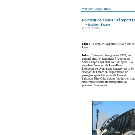
Voir sur Google Maps
Pointeur de souris : aéroport 
-
Insolites
|
France
-
[24/11/2006]
Lieu :
Colombier-Saugnieu (69) à 7 km de
Lyon.
Infos :
L'aéroport, inauguré en 1975, est
nommé ainsi en hommage à Antoine de
Saint-Exupéry qui était natif de Lyon. Il a
remplacé l'aéroport de Lyon-Bron
.
L'éaroport de Lyon Saint-Exupéry est le 3e
aéroport de France en fréquentation de
passagers après Aéroports de Paris et
l'aéroport Nice Côte d'Azur. Vu du ciel, son
architecture ressemble étrangement au
pointeur d'une souris.