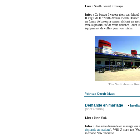
Lieu :
South Pound, Chicago.
Infos :
Ce bateau à vapeur n'est pas échoué 
Il s'agit de la "North Avenue Beach House"
en forme de bateau à vapeur abritant un rest
avez la possibilité de vous doucher, louer u
équipement de volley pour vos loisirs.
The North Avenue Bea
Voir sur Google Maps
Demande en mariage
-
Insolite
[05/12/2006]
Lieu :
New York.
Infos :
Une autre demande en mariage vue du 
demande en mariage
). Will U mary me (Veu
méthode New Yorkaise.