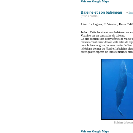
Voir sur Google Maps
Baleine et son baleineau
-
Ins
[05/12/2006]
Lieu :
La Laguna, El Vizcaino, Basse Calif
Infos :
Cette baleine et son baleineau ne son
Vizcaino est un sanctuaire de baleine.
Ce site contient des écosystèmes de valeur 
côtières constituent d'excellents sites de re
pour la baleine grise, le veau marin, le lion
l'éléphant de mer du Nord et la baleine bleu
outre quatre espèces de tortues marines mena
Baleine à bosse
Voir sur Google Maps