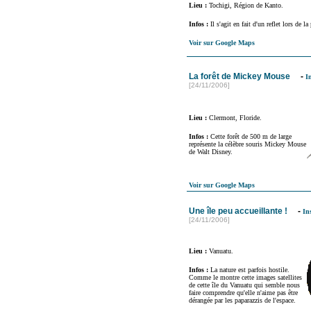
Lieu :
Tochigi, Région de Kanto.
Infos :
Il s'agit en fait d'un reflet lors de la
Voir sur Google Maps
La forêt de Mickey Mouse
-
In
[24/11/2006]
Lieu :
Clermont, Floride.
Infos :
Cette forêt de 500 m de large
représente la célèbre souris Mickey Mouse
de Walt Disney.
Voir sur Google Maps
Une île peu accueillante !
-
Ins
[24/11/2006]
Lieu :
Vanuatu.
Infos :
La nature est parfois hostile.
Comme le montre cette images satellites
de cette île du Vanuatu qui semble nous
faire comprendre qu'elle n'aime pas être
dérangée par les paparazzis de l'espace.