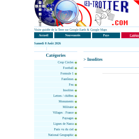
Visite guidée de la Terre sur Google Earth & Google Maps
Accueil
Nouveautés
Pays
Catégo
Samedi
8 Août 2026
Catégories
> Insolites
Crop Circles
Football
Formule 1
Fantômes
Feu
Insolites
Lettres / chiffres
Monuments
Militaire
Villages : France
Paysages
Lignes de Nazca
Paris vu du ciel
National Geographic